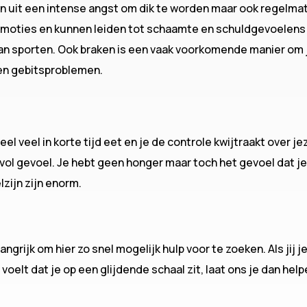
en uit een intense angst om dik te worden maar ook regelmati
moties en kunnen leiden tot schaamte en schuldgevoelens a
an sporten. Ook braken is een vaak voorkomende manier om j
en gebitsproblemen.
el veel in korte tijd eet en je de controle kwijtraakt over jez
n vol gevoel. Je hebt geen honger maar toch het gevoel dat 
zijn zijn enorm.
ngrijk om hier zo snel mogelijk hulp voor te zoeken. Als jij 
 voelt dat je op een glijdende schaal zit, laat ons je dan hel