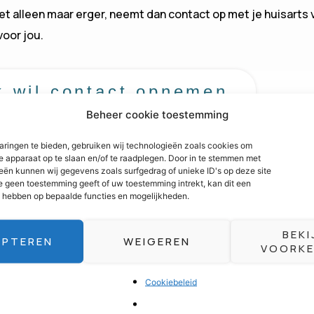
t alleen maar erger, neemt dan contact op met je huisarts v
voor jou.
k wil contact opnemen
Beheer cookie toestemming
aringen te bieden, gebruiken wij technologieën zoals cookies om
je apparaat op te slaan en/of te raadplegen. Door in te stemmen met
eën kunnen wij gegevens zoals surfgedrag of unieke ID's op deze site
e geen toestemming geeft of uw toestemming intrekt, kan dit een
d hebben op bepaalde functies en mogelijkheden.
Individueel
BEKI
EPTEREN
WEIGEREN
VOORKE
Cookiebeleid