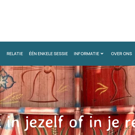
RELATIE
ÉÉN ENKELE SESSIE
INFORMATIE
OVER ONS
in jezelf of in je r