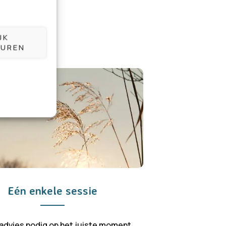
JK
UREN
Eén enkele sessie
 advies nodig op het juiste moment