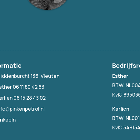
ormatie
Bedrijfsr
iddenburcht 136, Vleuten
Esther
BTW: NL00
sther 06 11 80 42 63
KvK: 89503
arlien 06 15 28 43 02
Karlien
nfo@pinkenpetrol.nl
BTW: NL00
inkedIn
KvK: 54915