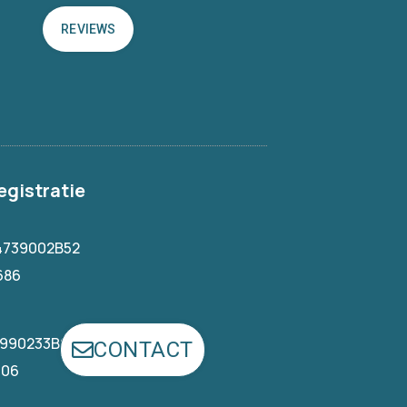
REVIEWS
egistratie
4739002B52
686
1990233B93
CONTACT
406