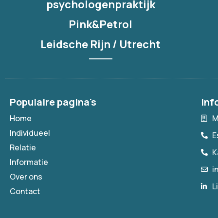
psychologenpraktijk
Pink&Petrol
Leidsche Rijn / Utrecht
Populaire pagina's
Inf
Home
M
Individueel
E
Relatie
K
Informatie
i
Over ons
L
Contact