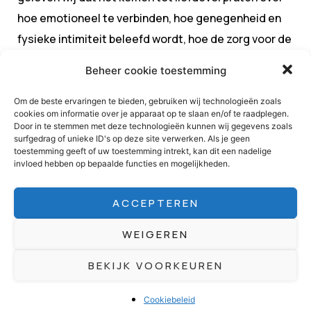
hoe emotioneel te verbinden, hoe genegenheid en
fysieke intimiteit beleefd wordt, hoe de zorg voor de
ander ervaren wordt, leidt tot vertrouwen en
Beheer cookie toestemming
zelfvertrouwen binnen de relatie.
Om de beste ervaringen te bieden, gebruiken wij technologieën zoals
We leren je om steun te vragen die past bij jouw
cookies om informatie over je apparaat op te slaan en/of te raadplegen.
Door in te stemmen met deze technologieën kunnen wij gegevens zoals
specifieke situatie en behoefte. Dit alles om een
surfgedrag of unieke ID's op deze site verwerken. Als je geen
diepere en veilige verbinding te creëren, nabijheid en
toestemming geeft of uw toestemming intrekt, kan dit een nadelige
invloed hebben op bepaalde functies en mogelijkheden.
betrokkenheid te voelen met en bij de ander en deze
liefdevolle band tussen jou en je partner of andere
ACCEPTEREN
relatie te versterken.
WEIGEREN
Wat bieden wij?
BEKIJK VOORKEUREN
Wij begrijpen dat het vinden van de juiste
hulpverlening een uitdaging kan zijn. Wij snappen ook
Cookiebeleid
heel goed dat het moed vergt en