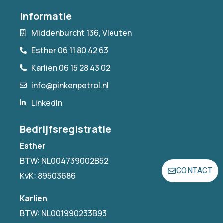
Informatie
Middenburcht 136, Vleuten
Esther 06 11 80 42 63
Karlien 06 15 28 43 02
info@pinkenpetrol.nl
LinkedIn
Bedrijfsregistratie
Esther
BTW: NL004739002B52
CONTACT
KvK: 89503686
Karlien
BTW: NL001990233B93