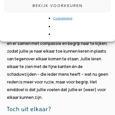
weer terug kunnen krijgen.
BEKIJK VOORKEUREN
Wij bieden een warme, vriendelijke en veilige
Cookiebeleid
omgeving waarin we je helpen om je hechtingsstijl te
begrijpen en je uit te spreken als je daarin weer
vastdraait. We leren jullie te snappen wat er gebeurt
en er samen met compassie en begrip naar te kijken,
zodat jullie je naar elkaar toe kunnen keren in plaats
van tegenover elkaar komen te staan. Jullie leren
elkaar te zien met de fijne kanten én de
schaduwzijden – die ieder mens heeft – wat nu geen
reden is meer voor ruzie, maar voor begrip. Het
einddoel is dat jullie voelen dat jullie er (weer) voor
elkaar kunnen zijn.
Toch uit elkaar?