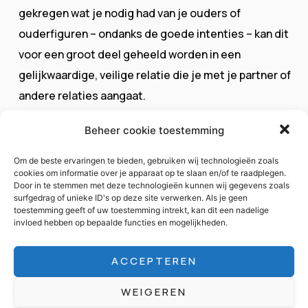
gekregen wat je nodig had van je ouders of
ouderfiguren – ondanks de goede intenties – kan dit
voor een groot deel geheeld worden in een
gelijkwaardige, veilige relatie die je met je partner of
andere relaties aangaat.
Door de stellen die wij al hebben mogen begeleiden
Beheer cookie toestemming
ervaren wij keer op keer hoe fijn het is als de
Om de beste ervaringen te bieden, gebruiken wij technologieën zoals
negatieve patronen zo helder aan het licht komen. Wij
cookies om informatie over je apparaat op te slaan en/of te raadplegen.
Door in te stemmen met deze technologieën kunnen wij gegevens zoals
zien dat door begrip, door het logisch maken van wat
surfgedrag of unieke ID's op deze site verwerken. Als je geen
er gebeurt, door alle ervaringen die jullie hebben
toestemming geeft of uw toestemming intrekt, kan dit een nadelige
invloed hebben op bepaalde functies en mogelijkheden.
meegemaakt en het uitspreken van jullie gevoel, de
intimiteit, het vertrouwen in jezelf en onderling begrip
ACCEPTEREN
voor elkaar verbetert. We zien dat in de relatie jullie je
psychische en mentale gezondheid en veerkracht
WEIGEREN