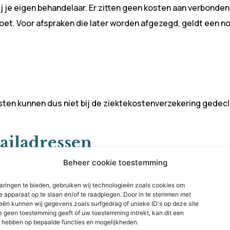
ij je eigen behandelaar. Er zitten geen kosten aan verbonden
t. Voor afspraken die later worden afgezegd, geldt een no-
sten kunnen dus niet bij de ziektekostenverzekering gedec
ailadressen
Beheer cookie toestemming
rol.nl en te mailen op info@pinkenpetrol.nl (zonder de ligg
aringen te bieden, gebruiken wij technologieën zoals cookies om
je apparaat op te slaan en/of te raadplegen. Door in te stemmen met
eën kunnen wij gegevens zoals surfgedrag of unieke ID's op deze site
e geen toestemming geeft of uw toestemming intrekt, kan dit een
d hebben op bepaalde functies en mogelijkheden.