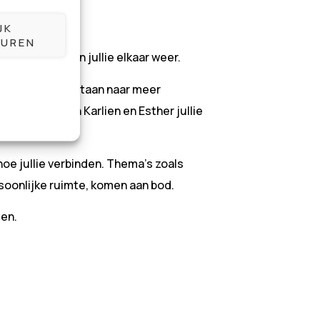
JK
UREN
rol
ont-moeten jullie elkaar weer.
en verlangen ontstaan naar meer
etherapeuten Karlien en Esther jullie
 hoe jullie verbinden. Thema’s zoals
soonlijke ruimte, komen aan bod.
len.