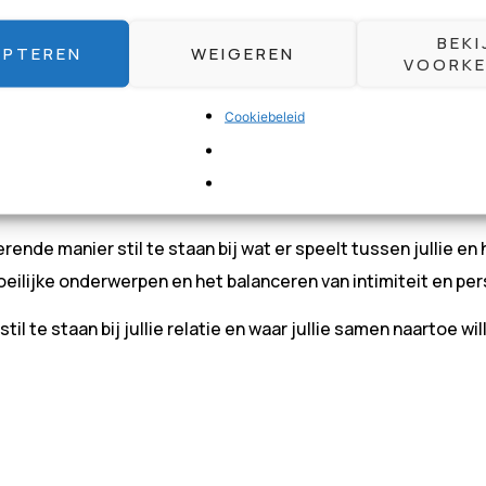
kan koken en is er dus nog geen nieuwe datum bepaald.
BEKI
EPTEREN
WEIGEREN
VOORKE
j ‘Aan Tafel’, een uniek concept van relatiepraktijk
Pink&Pet
Cookiebeleid
act maken er vaak bij in. Zelfs in een goede relatie kan er e
t. Tijdens een afgestemd driegangendiner begeleiden relati
rende manier stil te staan bij wat er speelt tussen jullie en
eilijke onderwerpen en het balanceren van intimiteit en per
il te staan bij jullie relatie en waar jullie samen naartoe wil