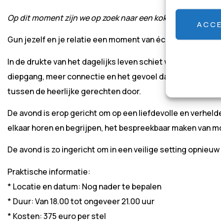
Op dit moment zijn we op zoek naar een kok die voor ons 
ACC
Gun jezelf en je relatie een moment van échte aandacht. Bi
In de drukte van het dagelijks leven schiet wezenlijk cont
diepgang, meer connectie en het gevoel dat je samen ben
tussen de heerlijke gerechten door.
De avond is erop gericht om op een liefdevolle en verhelde
elkaar horen en begrijpen, het bespreekbaar maken van mo
De avond is zo ingericht om in een veilige setting opnieuw st
Praktische informatie:
* Locatie en datum: Nog nader te bepalen
* Duur: Van 18.00 tot ongeveer 21.00 uur
*
Kosten: 375 euro per stel