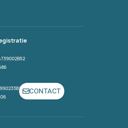
egistratie
4739002B52
686
1990233B93
CONTACT
406