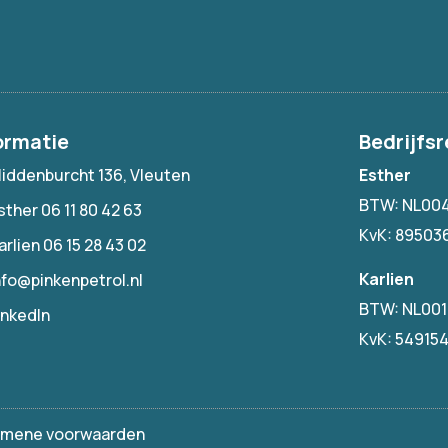
ormatie
Bedrijfsr
iddenburcht 136, Vleuten
Esther
BTW: NL00
sther 06 11 80 42 63
KvK: 89503
arlien 06 15 28 43 02
Karlien
nfo@pinkenpetrol.nl
BTW: NL00
inkedIn
KvK: 54915
emene voorwaarden